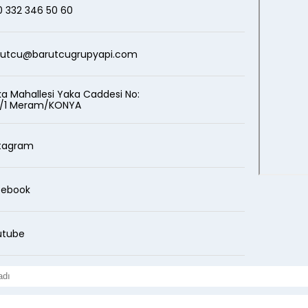
 332 346 50 60
rutcu@barutcugrupyapi.com
a Mahallesi Yaka Caddesi No:
BEGONVIL LIFE
4/1 Meram/KONYA
Devam Eden Projeler
stagram
cebook
utube