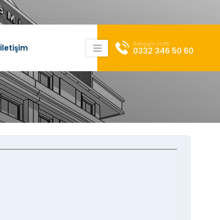
×
İletişişm Hattı
İletişim
0332 346 50 60
Sosyal Medya
Konum
Hesaplarımız