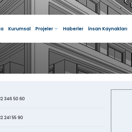
l
ynakları
miz
fa
Kurumsal
Projeler
Haberler
İnsan Kaynakları
ler
imiz
İletişim Hattı
Whatsapp Hattı
0332 346 50 60
+90 332 346 50 60
Devam Eden
Bitmiş
Projeler
Projeler
2 346 50 60
2 241 55 90